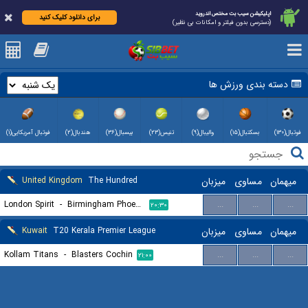
اپلیکیشن سیب بت مختص اندروید
برای دانلود کلیک کنید
(دسترسی بدون فیلتر و امکانات بی نظیر)
دسته بندی ورزش ها
فوتبال(۱۳۰)
بسکتبال(۱۵)
والیبال(۹)
تنیس(۲۳)
بیسبال(۳۶)
هندبال(۲)
فوتبال آمریکایی(۱)
میهمان
مساوی
میزبان
The Hundred
United Kingdom
London Spirit
-
Birmingham Phoenix
...
...
...
۲۰:۳۰
میهمان
مساوی
میزبان
T20 Kerala Premier League
Kuwait
Kollam Titans
-
Blasters Cochin
...
...
...
۲۱:۰۰