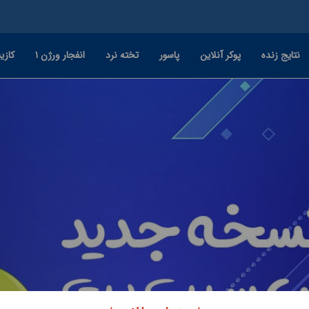
نتایج زنده
پوکر آنلاین
پاسور
تخته نرد
انفجار ورژن ۱
کازین