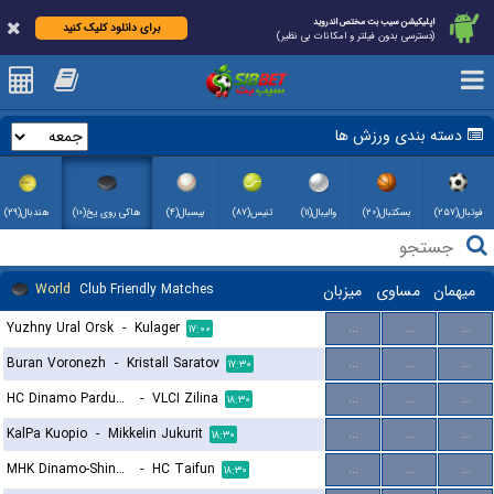
اپلیکیشن سیب بت مختص اندروید
برای دانلود کلیک کنید
(دسترسی بدون فیلتر و امکانات بی نظیر)
دسته بندی ورزش ها
فوتبال(۲۵۷)
بسکتبال(۲۰)
والیبال(۱۱)
تنیس(۸۷)
بیسبال(۴)
هاکی روی یخ(۱۰)
هندبال(۲۹)
World
Club Friendly Matches
میزبان
مساوی
میهمان
Yuzhny Ural Orsk
-
Kulager
...
...
...
۱۷:۰۰
Buran Voronezh
-
Kristall Saratov
...
...
...
۱۷:۳۰
HC Dinamo Pardubice
-
VLCI Zilina
...
...
...
۱۸:۳۰
KalPa Kuopio
-
Mikkelin Jukurit
...
...
...
۱۸:۳۰
MHK Dinamo-Shinnik
-
HC Taifun
...
...
...
۱۸:۳۰