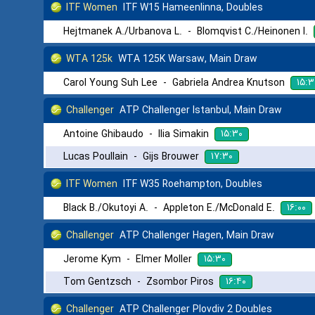
ITF Women
ITF W15 Hameenlinna, Doubles
Hejtmanek A./Urbanova L.
-
Blomqvist C./Heinonen I.
WTA 125k
WTA 125K Warsaw, Main Draw
۱۵:۳
Carol Young Suh Lee
-
Gabriela Andrea Knutson
Challenger
ATP Challenger Istanbul, Main Draw
۱۵:۳۰
Antoine Ghibaudo
-
Ilia Simakin
۱۷:۳۰
Lucas Poullain
-
Gijs Brouwer
ITF Women
ITF W35 Roehampton, Doubles
۱۶:۰۰
Black B./Okutoyi A.
-
Appleton E./McDonald E.
Challenger
ATP Challenger Hagen, Main Draw
۱۵:۳۰
Jerome Kym
-
Elmer Moller
۱۶:۴۰
Tom Gentzsch
-
Zsombor Piros
Challenger
ATP Challenger Plovdiv 2 Doubles