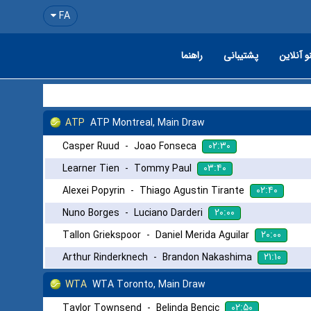
FA
و آنلاین
پشتیبانی
راهنما
ATP
ATP Montreal, Main Draw
۰۲:۳۰
Casper Ruud
-
Joao Fonseca
۰۳:۴۰
Learner Tien
-
Tommy Paul
۰۲:۴۰
Alexei Popyrin
-
Thiago Agustin Tirante
۲۰:۰۰
Nuno Borges
-
Luciano Darderi
۲۰:۰۰
Tallon Griekspoor
-
Daniel Merida Aguilar
۲۱:۱۰
Arthur Rinderknech
-
Brandon Nakashima
WTA
WTA Toronto, Main Draw
۰۲:۵۰
Taylor Townsend
-
Belinda Bencic