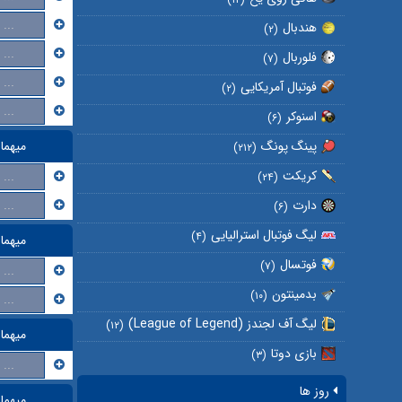
...
هندبال
(۲)
...
فلوربال
(۷)
...
فوتبال آمریکایی
(۲)
...
اسنوکر
(۶)
پینگ پونگ
میهما
(۲۱۲)
کریکت
...
(۲۴)
...
دارت
(۶)
لیگ فوتبال استرالیایی
(۴)
میهما
فوتسال
(۷)
...
بدمینتون
(۱۰)
...
لیگ آف لجندز (League of Legend)
(۱۲)
میهما
بازی دوتا
(۳)
...
روز ها
میهما