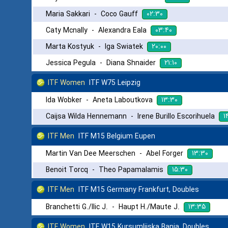
۰۲:۳۰
Maria Sakkari
-
Coco Gauff
۰۳:۴۰
Caty Mcnally
-
Alexandra Eala
۲۰:۰۰
Marta Kostyuk
-
Iga Swiatek
۲۱:۱۰
Jessica Pegula
-
Diana Shnaider
ITF Women
ITF W75 Leipzig
۱۳:۳۰
Ida Wobker
-
Aneta Laboutkova
۱
Caijsa Wilda Hennemann
-
Irene Burillo Escorihuela
ITF Men
ITF M15 Belgium Eupen
۱۳:۳۰
Martin Van Dee Meerschen
-
Abel Forger
۱۵:۳۰
Benoit Torcq
-
Theo Papamalamis
ITF Men
ITF M15 Germany Frankfurt, Doubles
۱۳:۳۵
Branchetti G./Ilic J.
-
Haupt H./Maute J.
ITF Women
ITF W15 Kursumlijska Banja, Doubles