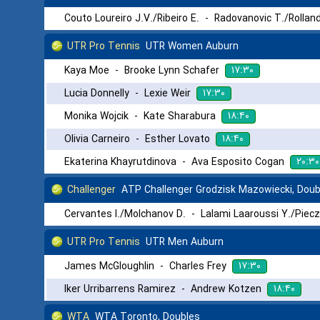
Couto Loureiro J.V./Ribeiro E.
-
Radovanovic T./Rolland
UTR Pro Tennis
UTR Women Auburn
۱۷:۳۰
Kaya Moe
-
Brooke Lynn Schafer
۱۷:۳۰
Lucia Donnelly
-
Lexie Weir
۱۸:۴۰
Monika Wojcik
-
Kate Sharabura
۱۸:۴۰
Olivia Carneiro
-
Esther Lovato
۲۰:۳۰
Ekaterina Khayrutdinova
-
Ava Esposito Cogan
Challenger
ATP Challenger Grodzisk Mazowiecki, Doub
Cervantes I./Molchanov D.
-
Lalami Laaroussi Y./Piecz
UTR Pro Tennis
UTR Men Auburn
۱۷:۳۰
James McGloughlin
-
Charles Frey
۱۸:۴۰
Iker Urribarrens Ramirez
-
Andrew Kotzen
WTA
WTA Toronto, Doubles