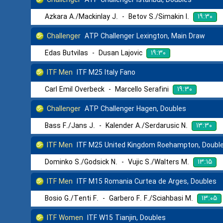
۱۹:۳۰
Azkara A./Mackinlay J.
-
Betov S./Simakin I.
Challenger
ATP Challenger Lexington, Main Draw
۱۹:۳۰
Edas Butvilas
-
Dusan Lajovic
ITF Men
ITF M25 Italy Fano
۱۹:۳۰
Carl Emil Overbeck
-
Marcello Serafini
Challenger
ATP Challenger Hagen, Doubles
۱۳:۳۰
Bass F./Jans J.
-
Kalender A./Serdarusic N.
ITF Men
ITF M25 United Kingdom Roehampton, Doubl
۱۳:۱۵
Dominko S./Godsick N.
-
Vujic S./Walters M.
ITF Men
ITF M15 Romania Curtea de Arges, Doubles
۱۳:۰۵
Bosio G./Tenti F.
-
Garbero F. F./Sciahbasi M.
ITF Women
ITF W15 Tianjin, Doubles