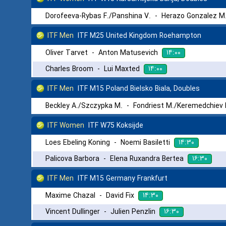
Dorofeeva-Rybas F./Panshina V.
-
Herazo Gonzalez M.
ITF Men
ITF M25 United Kingdom Roehampton
۱۴:۰۰
Oliver Tarvet
-
Anton Matusevich
۱۴:۰۰
Charles Broom
-
Lui Maxted
ITF Men
ITF M15 Poland Bielsko Biala, Doubles
Beckley A./Szczypka M.
-
Fondriest M./Keremedchiev 
ITF Women
ITF W75 Koksijde
۱۴:۳۰
Loes Ebeling Koning
-
Noemi Basiletti
۱۶:۳۰
Palicova Barbora
-
Elena Ruxandra Bertea
ITF Men
ITF M15 Germany Frankfurt
۱۴:۳۰
Maxime Chazal
-
David Fix
۱۶:۳۰
Vincent Dullinger
-
Julien Penzlin