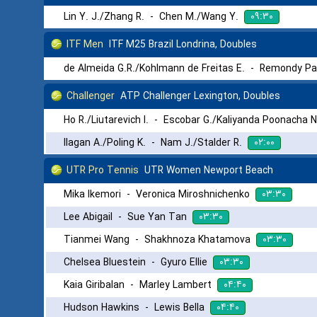
۰۹:۳۰
Lin Y. J./Zhang R.
-
Chen M./Wang Y.
ITF Men
ITF M25 Brazil Londrina, Doubles
de Almeida G.R./Kohlmann de Freitas E.
-
Remondy Pag
Challenger
ATP Challenger Lexington, Doubles
Ho R./Liutarevich I.
-
Escobar G./Kaliyanda Poonacha N
۰۲:۰۰
Ilagan A./Poling K.
-
Nam J./Stalder R.
UTR Pro Tennis
UTR Women Newport Beach
۰۳:۳۰
Mika Ikemori
-
Veronica Miroshnichenko
۰۳:۳۰
Lee Abigail
-
Sue Yan Tan
۰۳:۳۰
Tianmei Wang
-
Shakhnoza Khatamova
۰۳:۳۰
Chelsea Bluestein
-
Gyuro Ellie
۰۴:۴۰
Kaia Giribalan
-
Marley Lambert
۰۴:۴۰
Hudson Hawkins
-
Lewis Bella