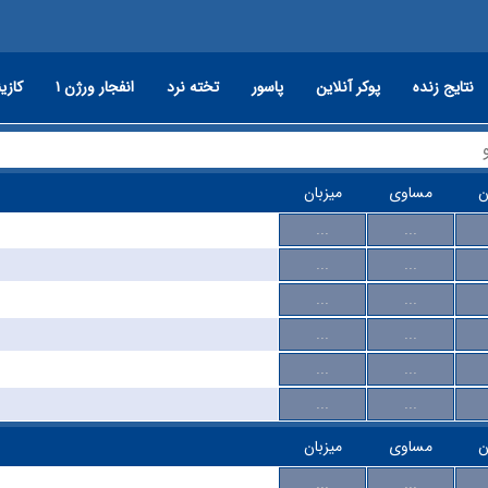
نتایج زنده
پوکر آنلاین
پاسور
تخته نرد
انفجار ورژن ۱
کازین
ن
مساوی
میزبان
...
...
...
...
...
...
...
...
...
...
...
...
ن
مساوی
میزبان
...
...