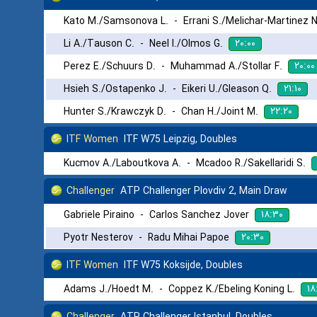
Kato M./Samsonova L.
-
Errani S./Melichar-Martinez N
۲۰:۰۰
Li A./Tauson C.
-
Neel I./Olmos G.
۲۰:۰۰
Perez E./Schuurs D.
-
Muhammad A./Stollar F.
۲۱:۱۰
Hsieh S./Ostapenko J.
-
Eikeri U./Gleason Q.
۲۲:۲۰
Hunter S./Krawczyk D.
-
Chan H./Joint M.
ITF Women
ITF W75 Leipzig, Doubles
Kucmov A./Laboutkova A.
-
Mcadoo R./Sakellaridi S.
Challenger
ATP Challenger Plovdiv 2, Main Draw
۱۸:۳۰
Gabriele Piraino
-
Carlos Sanchez Jover
۲۰:۳۰
Pyotr Nesterov
-
Radu Mihai Papoe
ITF Women
ITF W75 Koksijde, Doubles
۱۸
Adams J./Hoedt M.
-
Coppez K./Ebeling Koning L.
Challenger
ATP Challenger Istanbul, Doubles