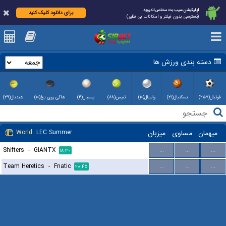
اپلیکیشن سیب بت مختص اندروید
برای دانلود کلیک کنید
(دسترسی بدون فیلتر و امکانات بی نظیر)
دسته بندی ورزش ها
فوتبال(۲۵۷)
بسکتبال(۲۱)
والیبال(۱۰)
تنیس(۸۸)
بیسبال(۴)
هاکی روی یخ(۱۰)
هندبال(۲۹)
میهمان
مساوی
میزبان
LEC Summer
World
Shifters
-
GIANTX
...
...
...
۱۸:۳۰
Team Heretics
-
Fnatic
...
...
...
۲۰:۴۵