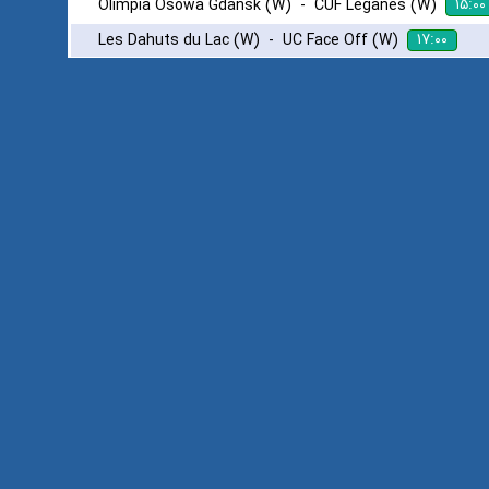
۱۵:۰۰
Olimpia Osowa Gdansk (W)
-
CUF Leganes (W)
۱۷:۰۰
Les Dahuts du Lac (W)
-
UC Face Off (W)