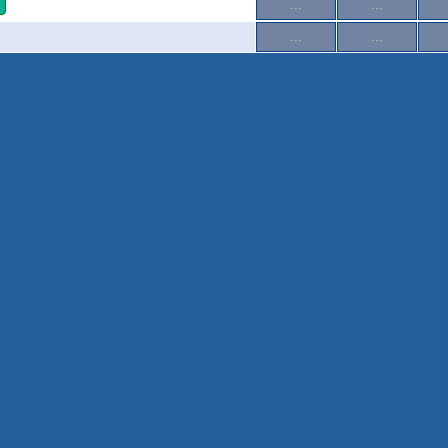
...
...
...
...