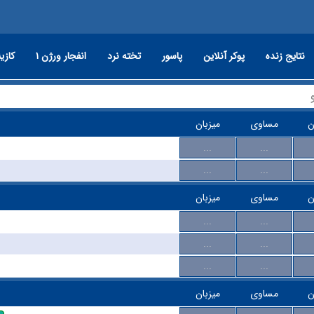
نتایج زنده
پوکر آنلاین
پاسور
تخته نرد
انفجار ورژن ۱
کازین
ن
مساوی
میزبان
...
...
...
...
ن
مساوی
میزبان
...
...
...
...
...
...
ن
مساوی
میزبان