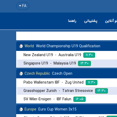
FA
و آنلاین
پشتیبانی
راهنما
World
World Championship U19 Qualification
۱۱:۳۰
New Zealand U19
-
Australia U19
۱۴:۳۰
Singapore U19
-
Malaysia U19
Czech Republic
Czech Open
۱۱:۳۰
Pixbo Wallenstam IBF
-
Zug United
۱۴:۳۰
Grasshopper Zurich
-
Tatran Stresovice
۱۶:۰۵
SV Wiler-Ersigen
-
IBF Falun
Europe
Euro Cup Women 3x15