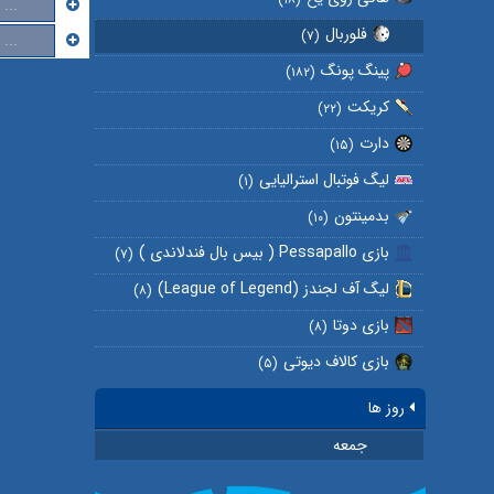
...
فلوربال
(۷)
...
پینگ پونگ
(۱۸۲)
کریکت
(۲۲)
دارت
(۱۵)
لیگ فوتبال استرالیایی
(۱)
بدمینتون
(۱۰)
بازی Pessapallo ( بیس بال فندلاندی )
(۷)
لیگ آف لجندز (League of Legend)
(۸)
بازی دوتا
(۸)
بازی کالاف دیوتی
(۵)
روز ها
جمعه