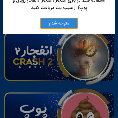
استفاده فقط در بازی انفجار۱،انفجار۲،انفجار رویال و
پوپ) از سیب بت دریافت کنید
متوجه شدم