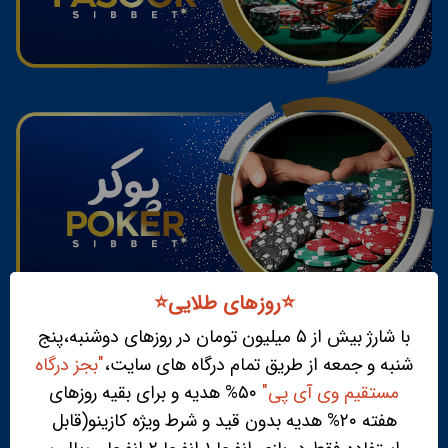
⭐️روزهای طلایی⭐️
با شارژ بیش از ۵ میلیون تومان در روزهای دوشنبه،پنج
شنبه و جمعه از طریق تمام درگاه های سایت،
"بجز درگاه
مستقیم وی آی پی"
۵۰% هدیه و برای بقیه روزهای
هفته ۲۰% هدیه بدون قید و شرط ویژه کازینو(قابل