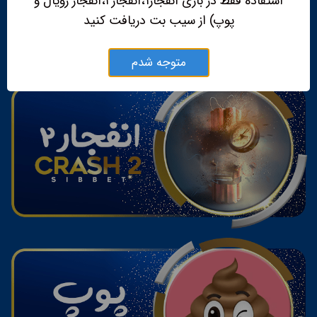
استفاده فقط در بازی انفجار۱،انفجار۲،انفجار رویال و
پوپ) از سیب بت دریافت کنید
متوجه شدم