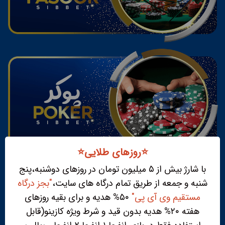
⭐️روزهای طلایی⭐️
با شارژ بیش از ۵ میلیون تومان در روزهای دوشنبه،پنج
شنبه و جمعه از طریق تمام درگاه های سایت،
"بجز درگاه
مستقیم وی آی پی"
۵۰% هدیه و برای بقیه روزهای
هفته ۲۰% هدیه بدون قید و شرط ویژه کازینو(قابل