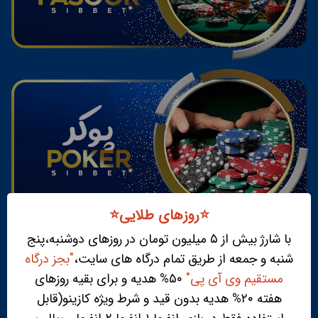
⭐️روزهای طلایی⭐️
با شارژ بیش از ۵ میلیون تومان در روزهای دوشنبه،پنج
شنبه و جمعه از طریق تمام درگاه های سایت،
"بجز درگاه
مستقیم وی آی پی"
۵۰% هدیه و برای بقیه روزهای
هفته ۲۰% هدیه بدون قید و شرط ویژه کازینو(قابل