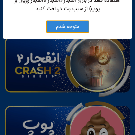
استفاده فقط در بازی انفجار۱،انفجار۲،انفجار رویال و
پوپ) از سیب بت دریافت کنید
متوجه شدم