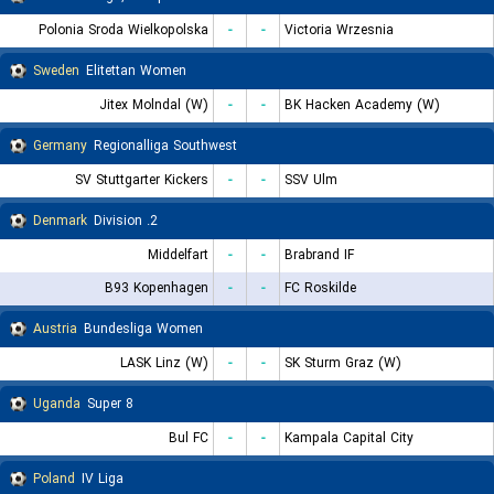
Polonia Sroda Wielkopolska
-
-
Victoria Wrzesnia
Sweden
Elitettan Women
Jitex Molndal (W)
-
-
BK Hacken Academy (W)
Germany
Regionalliga Southwest
SV Stuttgarter Kickers
-
-
SSV Ulm
Denmark
2. Division
Middelfart
-
-
Brabrand IF
B93 Kopenhagen
-
-
FC Roskilde
Austria
Bundesliga Women
LASK Linz (W)
-
-
SK Sturm Graz (W)
Uganda
Super 8
Bul FC
-
-
Kampala Capital City
Poland
IV Liga