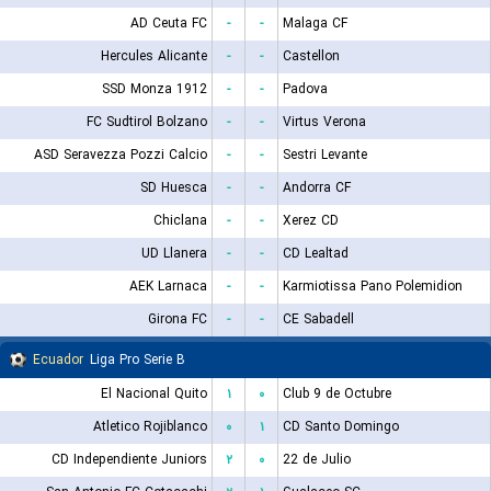
AD Ceuta FC
-
-
Malaga CF
Hercules Alicante
-
-
Castellon
SSD Monza 1912
-
-
Padova
FC Sudtirol Bolzano
-
-
Virtus Verona
ASD Seravezza Pozzi Calcio
-
-
Sestri Levante
SD Huesca
-
-
Andorra CF
Chiclana
-
-
Xerez CD
UD Llanera
-
-
CD Lealtad
AEK Larnaca
-
-
Karmiotissa Pano Polemidion
Girona FC
-
-
CE Sabadell
Ecuador
Liga Pro Serie B
El Nacional Quito
۱
۰
Club 9 de Octubre
Atletico Rojiblanco
۰
۱
CD Santo Domingo
CD Independiente Juniors
۲
۰
22 de Julio