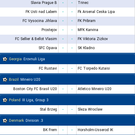
Slavia Prague B
-
-
Trinec
FK Usti nad Labem
-
-
Fk Arsenal Ceska Lipa
FC Vysocina Jihlava
-
-
FK Pribram
Prostejov
-
-
MFK Karvina
FC Sellier & Bellot Vlasim
-
-
FK Viktoria Zizkov
SFC Opava
-
-
SK Kladno
Georgia
Erovnuli Liga
FC Rustavi
-
-
FC Torpedo Kutaisi
Brazil
Mineiro U20
Boston City FC Brasil U20
-
-
Atletico Mineiro U20
Poland
III Liga, Group 3
Stal Brzeg
-
-
Sleza Wroclaw
Denmark
3. Division
BK Frem
-
-
Horsholm-Usserod IK