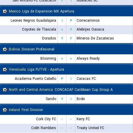
San Antonio FC Cotacachi
۲
۱
Gualaceo SC
Mexico
Liga de Expansion MX Apertura
Leones Negros Guadalajara
۱
۳
Correcaminos
Coyotes de Tlaxcala
۰
۲
Alebrijes Oaxaca
Dorados
۲
۲
Mineros De Zacatecas
Bolivia
Division Profesional
Blooming
۰
۰
Always Ready
Venezuela
Liga FUTVE - Apertura
Academia Puerto Cabello
۳
۱
Caracas FC
North and Central America
CONCACAF Caribbean Cup Group A
Sando
۲
۱
Broki
Ireland
First Division
Cork City FC
-
-
Kerry FC
Cobh Ramblers
-
-
Treaty United FC