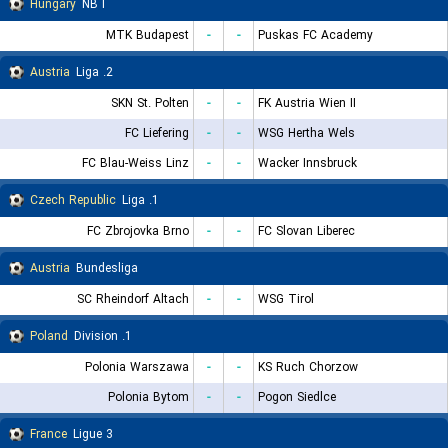
Hungary
NB I
MTK Budapest
-
-
Puskas FC Academy
Austria
2. Liga
SKN St. Polten
-
-
FK Austria Wien II
FC Liefering
-
-
WSG Hertha Wels
FC Blau-Weiss Linz
-
-
Wacker Innsbruck
Czech Republic
1. Liga
FC Zbrojovka Brno
-
-
FC Slovan Liberec
Austria
Bundesliga
SC Rheindorf Altach
-
-
WSG Tirol
Poland
1. Division
Polonia Warszawa
-
-
KS Ruch Chorzow
Polonia Bytom
-
-
Pogon Siedlce
France
Ligue 3