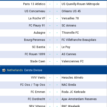
Paris 13 Atletico
-
-
US Quevilly-Rouen Métropole
US Concarneau
-
-
Orleans US 45
La Roche VF
-
-
Versailles 78
FC Fleury 91
-
-
SC Amiens
Aubagne
-
-
Thionville FC
Bourg-Peronnas
-
-
FC Villefranche Beaujolais
SC Bastia
-
-
Le Puy
FC Rouen 1899
-
-
AS Cannes
Stade Caen
-
-
Valenciennes FC
Netherlands
Eerste Divisie
VVV Venlo
-
-
Heracles Almelo
FC Oss / Top Oss
-
-
NAC Breda
FC Emmen
-
-
Roda JC Kerkrade
FC Dordrecht
-
-
Ajax Amsterdam Reserves
SBV Vitesse
-
-
RKC Waalwijk