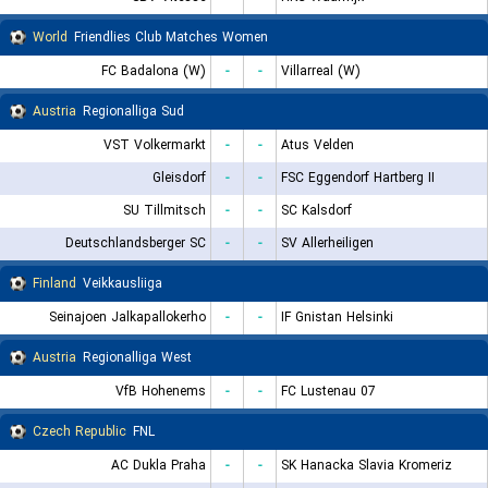
World
Friendlies Club Matches Women
FC Badalona (W)
-
-
Villarreal (W)
Austria
Regionalliga Sud
VST Volkermarkt
-
-
Atus Velden
Gleisdorf
-
-
FSC Eggendorf Hartberg II
SU Tillmitsch
-
-
SC Kalsdorf
Deutschlandsberger SC
-
-
SV Allerheiligen
Finland
Veikkausliiga
Seinajoen Jalkapallokerho
-
-
IF Gnistan Helsinki
Austria
Regionalliga West
VfB Hohenems
-
-
FC Lustenau 07
Czech Republic
FNL
AC Dukla Praha
-
-
SK Hanacka Slavia Kromeriz