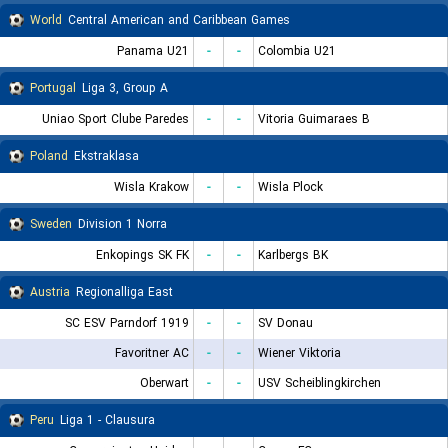
World
Central American and Caribbean Games
Panama U21
-
-
Colombia U21
Portugal
Liga 3, Group A
Uniao Sport Clube Paredes
-
-
Vitoria Guimaraes B
Poland
Ekstraklasa
Wisla Krakow
-
-
Wisla Plock
Sweden
Division 1 Norra
Enkopings SK FK
-
-
Karlbergs BK
Austria
Regionalliga East
SC ESV Parndorf 1919
-
-
SV Donau
Favoritner AC
-
-
Wiener Viktoria
Oberwart
-
-
USV Scheiblingkirchen
Peru
Liga 1 - Clausura