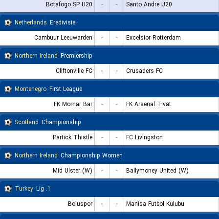
Botafogo SP U20
-
-
Santo Andre U20
Netherlands
Eredivisie
Cambuur Leeuwarden
-
-
Excelsior Rotterdam
Northern Ireland
Premiership
Cliftonville FC
-
-
Crusaders FC
Montenegro
First League
FK Mornar Bar
-
-
FK Arsenal Tivat
Scotland
Championship
Partick Thistle
-
-
FC Livingston
Northern Ireland
Championship Women
Mid Ulster (W)
-
-
Ballymoney United (W)
Turkey
1. Lig
Boluspor
-
-
Manisa Futbol Kulubu