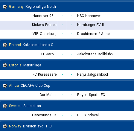
Germany
Regionalliga North
Hannover 96 II
-
-
HSC Hannover
Kickers Emden
-
-
Hamburger SV II
VfB Oldenburg
-
-
Drochtersen / Assel
Finland
Kakkonen Lohko C
FF Jaro II
-
-
Jakobstads Bollklubb
Estonia
Meistriliiga
FC Kuressaare
-
-
Harju Jalgpallikool
Africa
CECAFA Club Cup
Gor Mahia
-
-
Rayon Sports FC
Sweden
Superettan
Ostersunds FK
-
-
GIF Sundsvall
Norway
3. Division avd. 1