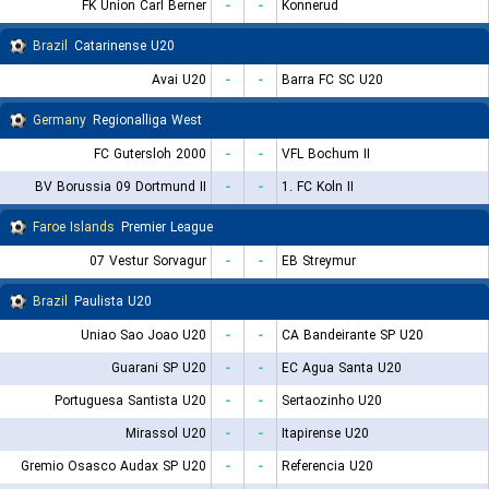
FK Union Carl Berner
-
-
Konnerud
Brazil
Catarinense U20
Avai U20
-
-
Barra FC SC U20
Germany
Regionalliga West
FC Gutersloh 2000
-
-
VFL Bochum II
BV Borussia 09 Dortmund II
-
-
1. FC Koln II
Faroe Islands
Premier League
07 Vestur Sorvagur
-
-
EB Streymur
Brazil
Paulista U20
Uniao Sao Joao U20
-
-
CA Bandeirante SP U20
Guarani SP U20
-
-
EC Agua Santa U20
Portuguesa Santista U20
-
-
Sertaozinho U20
Mirassol U20
-
-
Itapirense U20
Gremio Osasco Audax SP U20
-
-
Referencia U20