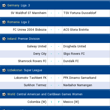
Germany
3. Liga
SV Waldhof 07 Mannheim
-
-
TSV Fortuna Dusseldorf
Romania
Liga 2
FC Unirea 2004 Slobozia
-
-
ACS Gloria Bistrita
Ireland
Premier Division
Galway United
-
-
Drogheda United
Derry City
-
-
Sligo Rovers FC
Shamrock Rovers FC
-
-
Dundalk FC
Uzbekistan
Super League
Lokomotiv Tashkent FK
-
-
PFK Dinamo Samarkand
Surkhon Termez
-
-
Navbahor Namangan
World
Central American and Caribbean Games Women
Colombia (W)
۱
۲
Mexico (W)