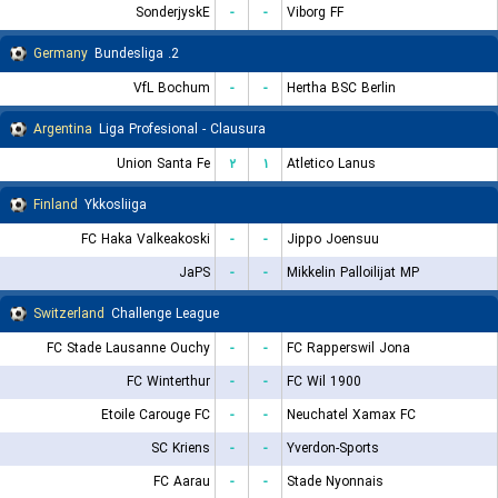
SonderjyskE
-
-
Viborg FF
Germany
2. Bundesliga
VfL Bochum
-
-
Hertha BSC Berlin
Argentina
Liga Profesional - Clausura
Union Santa Fe
۲
۱
Atletico Lanus
Finland
Ykkosliiga
FC Haka Valkeakoski
-
-
Jippo Joensuu
JaPS
-
-
Mikkelin Palloilijat MP
Switzerland
Challenge League
FC Stade Lausanne Ouchy
-
-
FC Rapperswil Jona
FC Winterthur
-
-
FC Wil 1900
Etoile Carouge FC
-
-
Neuchatel Xamax FC
SC Kriens
-
-
Yverdon-Sports
FC Aarau
-
-
Stade Nyonnais