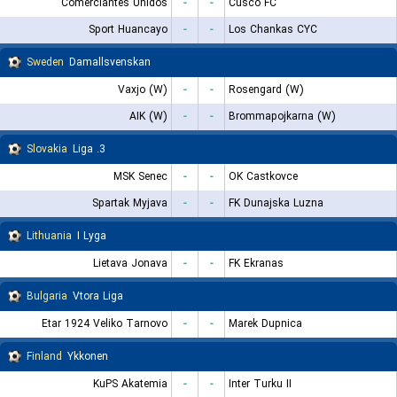
Comerciantes Unidos
-
-
Cusco FC
Sport Huancayo
-
-
Los Chankas CYC
Sweden
Damallsvenskan
Vaxjo (W)
-
-
Rosengard (W)
AIK (W)
-
-
Brommapojkarna (W)
Slovakia
3. Liga
MSK Senec
-
-
OK Castkovce
Spartak Myjava
-
-
FK Dunajska Luzna
Lithuania
I Lyga
Lietava Jonava
-
-
FK Ekranas
Bulgaria
Vtora Liga
Etar 1924 Veliko Tarnovo
-
-
Marek Dupnica
Finland
Ykkonen
KuPS Akatemia
-
-
Inter Turku II