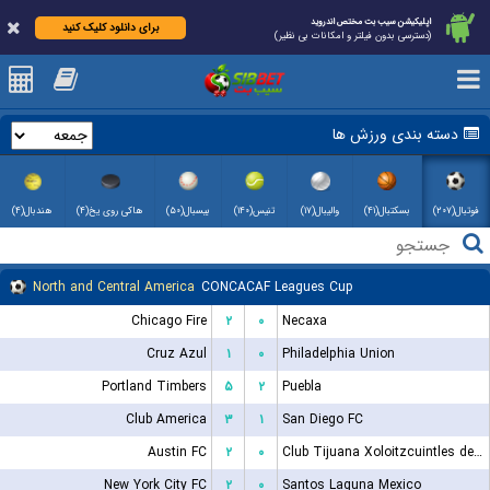
اپلیکیشن سیب بت مختص اندروید
برای دانلود کلیک کنید
(دسترسی بدون فیلتر و امکانات بی نظیر)
دسته بندی ورزش ها
فوتبال(۲۰۷)
بسکتبال(۴۱)
والیبال(۱۷)
تنیس(۱۴۰)
بیسبال(۵۰)
هاکی روی یخ(۴)
هندبال(۴)
North and Central America
CONCACAF Leagues Cup
Chicago Fire
۲
۰
Necaxa
Cruz Azul
۱
۰
Philadelphia Union
Portland Timbers
۵
۲
Puebla
Club America
۳
۱
San Diego FC
Austin FC
۲
۰
Club Tijuana Xoloitzcuintles de Caliente
New York City FC
۲
۰
Santos Laguna Mexico