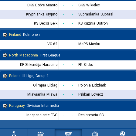
DKS Dobre Miasto
-
-
GKS Wikielec
Krypnianka Krypno
-
-
Supraslanka Suprasl
KS Decor Belk
-
-
KS Kuznia Ustron
Finland
Kolmonen
VG-62
-
-
MaPS Masku
North Macedonia
First League
KF Shkendija Haracine
-
-
FK Sileks
Poland
III Liga, Group 1
Olimpia Elblag
-
-
Polonia Lidzbark
Mlawianka Mlawa
-
-
Pelikan Lowicz
Paraguay
Division Intermedia
Independiente FBC
-
-
Resistencia SC