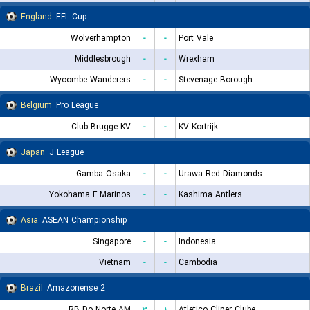
England
EFL Cup
Wolverhampton
-
-
Port Vale
Middlesbrough
-
-
Wrexham
Wycombe Wanderers
-
-
Stevenage Borough
Belgium
Pro League
Club Brugge KV
-
-
KV Kortrijk
Japan
J League
Gamba Osaka
-
-
Urawa Red Diamonds
Yokohama F Marinos
-
-
Kashima Antlers
Asia
ASEAN Championship
Singapore
-
-
Indonesia
Vietnam
-
-
Cambodia
Brazil
Amazonense 2
RB Do Norte AM
۳
۱
Atletico Cliper Clube