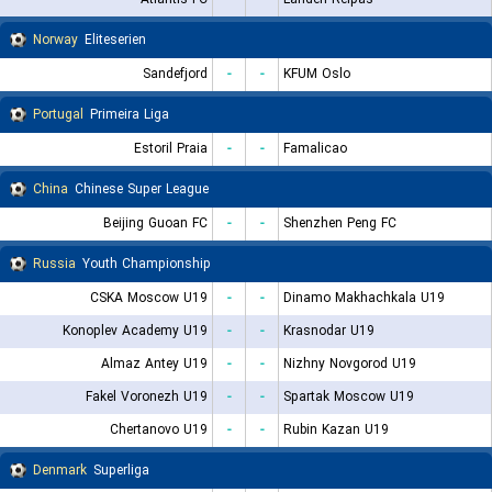
Norway
Eliteserien
Sandefjord
-
-
KFUM Oslo
Portugal
Primeira Liga
Estoril Praia
-
-
Famalicao
China
Chinese Super League
Beijing Guoan FC
-
-
Shenzhen Peng FC
Russia
Youth Championship
CSKA Moscow U19
-
-
Dinamo Makhachkala U19
Konoplev Academy U19
-
-
Krasnodar U19
Almaz Antey U19
-
-
Nizhny Novgorod U19
Fakel Voronezh U19
-
-
Spartak Moscow U19
Chertanovo U19
-
-
Rubin Kazan U19
Denmark
Superliga