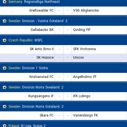
Germany
Regionalliga Northeast
Greifswalder FC
-
-
VSG Altglienicke
Sweden
2. Division - Vastra Gotaland
Galtabacks BK
-
-
Qviding FIF
Czech Republic
MSFL
SK Artis Brno II
-
-
SFK Vrchovina
SK Hranice
-
-
Unicov
Sweden
Division 1 Sodra
Kristianstad FC
-
-
Angelholms FF
Sweden
2. Division Norra Svealand
Kungsangens IF
-
-
IFK Lidingo
Sweden
2. Division Norra Gotaland
Skara FC
-
-
Vanersborgs FK
Poland
III Liga, Group 2