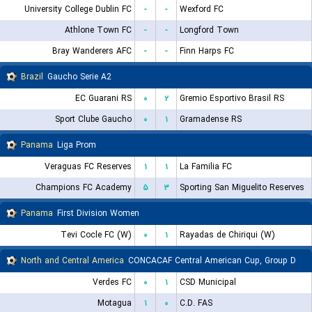
University College Dublin FC
-
-
Wexford FC
Athlone Town FC
-
-
Longford Town
Bray Wanderers AFC
-
-
Finn Harps FC
Brazil
Gaucho Serie A2
EC Guarani RS
۰
۲
Gremio Esportivo Brasil RS
Sport Clube Gaucho
۰
۱
Gramadense RS
Panama
Liga Prom
Veraguas FC Reserves
۱
۱
La Familia FC
Champions FC Academy
۵
۳
Sporting San Miguelito Reserves
Panama
First Division Women
Tevi Cocle FC (W)
۰
۱
Rayadas de Chiriqui (W)
North and Central America
CONCACAF Central American Cup, Group D
Verdes FC
۰
۱
CSD Municipal
Motagua
۱
۰
C.D. FAS