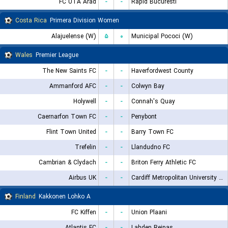
FC UTA Arad
-
-
Rapid Bucuresti
Costa Rica
Primera Division Women
Alajuelense (W)
۵
۰
Municipal Pococi (W)
Wales
Premier League
The New Saints FC
-
-
Haverfordwest County
Ammanford AFC
-
-
Colwyn Bay
Holywell
-
-
Connah's Quay
Caernarfon Town FC
-
-
Penybont
Flint Town United
-
-
Barry Town FC
Trefelin
-
-
Llandudno FC
Cambrian & Clydach
-
-
Briton Ferry Athletic FC
Airbus UK
-
-
Cardiff Metropolitan University F.C.
Finland
Kakkonen Lohko A
FC Kiffen
-
-
Union Plaani
Atlantis FC
-
-
Lahden Reipas