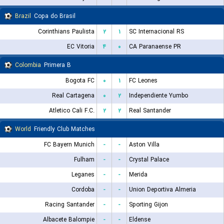
Brazil
Copa do Brasil
Corinthians Paulista
۲
۱
SC Internacional RS
EC Vitoria
۴
۰
CA Paranaense PR
Colombia
Primera B
Bogota FC
۰
۱
FC Leones
Real Cartagena
۰
۲
Independiente Yumbo
Atletico Cali F.C.
۲
۲
Real Santander
World
Friendly Club Matches
FC Bayern Munich
-
-
Aston Villa
Fulham
-
-
Crystal Palace
Leganes
-
-
Merida
Cordoba
-
-
Union Deportiva Almeria
Racing Santander
-
-
Sporting Gijon
Albacete Balompie
-
-
Eldense