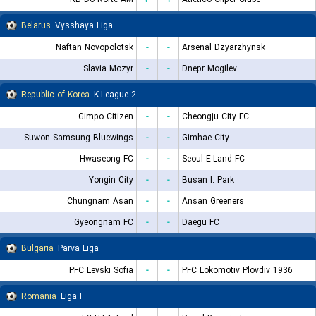
Belarus
Vysshaya Liga
Naftan Novopolotsk
-
-
Arsenal Dzyarzhynsk
Slavia Mozyr
-
-
Dnepr Mogilev
Republic of Korea
K-League 2
Gimpo Citizen
-
-
Cheongju City FC
Suwon Samsung Bluewings
-
-
Gimhae City
Hwaseong FC
-
-
Seoul E-Land FC
Yongin City
-
-
Busan I. Park
Chungnam Asan
-
-
Ansan Greeners
Gyeongnam FC
-
-
Daegu FC
Bulgaria
Parva Liga
PFC Levski Sofia
-
-
PFC Lokomotiv Plovdiv 1936
Romania
Liga I